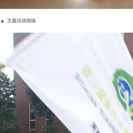
▲ 主题活动现场