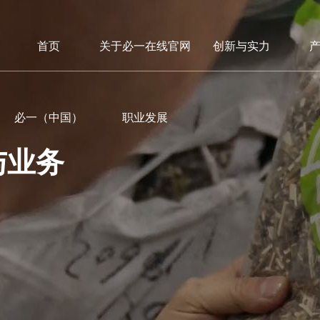
首页
关于必一在线官网
创新与实力
必一（中国）
职业发展
与业务